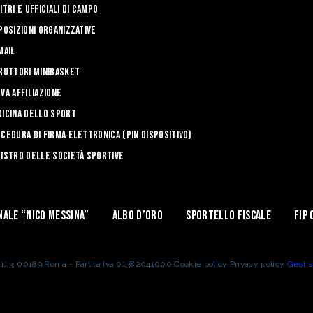
itri e Ufficiali di Campo
posizioni Organizzative
mail
ruttori Minibasket
va affiliazione
icina dello sport
cedura di firma elettronica (PIN dispositivo)
istro delle Società Sportive
nale “Nico Messina”
Albo d’Oro
Sportello Fiscale
Fip 
o 113, 00189 Roma - Partita Iva 01382041000 Cookie policy Privacy policy
Gestis