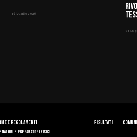
RIV
TES
16 Luglio 2026
01 Lug
rme e Regolamenti
Risultati
Comuni
enatori e Preparatori fisici