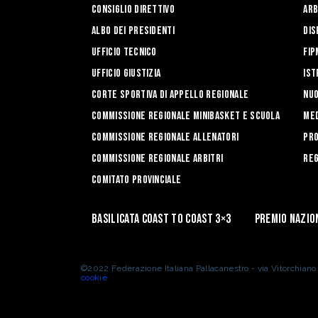
Consiglio Direttivo
Arb
Albo dei Presidenti
Dis
Ufficio Tecnico
FIP
Ufficio Giustizia
Ist
Corte Sportiva di Appello Regionale
Nuo
Commissione Regionale Minibasket e Scuola
Med
Commissione Regionale Allenatori
Pro
Commissione Regionale Arbitri
Reg
Comitato Provinciale
Basilicata coast to coast 3×3
Premio Nazio
©2022 Federazione Italiana Pallacanestro - via Vitorchian
cookie