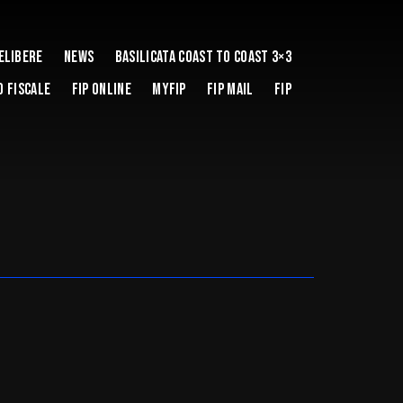
elibere
News
Basilicata coast to coast 3×3
 Fiscale
Fip Online
MYFIP
FIP Mail
Fip