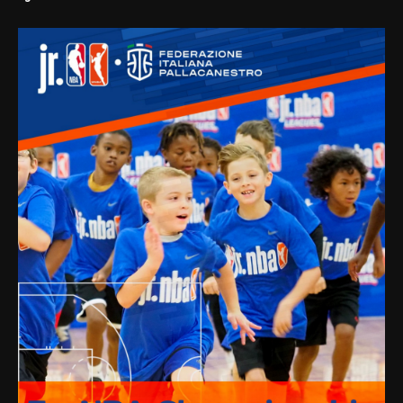
Allenatori e Preparatori fisici
Arbitri e Ufficiali di Campo
Disposizioni Organizzative
FIPmail
Istruttori Minibasket
Nuova affiliazione
Medicina dello sport
Procedura di firma elettronica (PIN dispositivo)
Registro delle Società Sportive