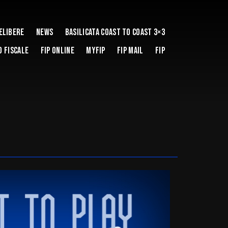
elibere
News
Basilicata coast to coast 3×3
 Fiscale
Fip Online
MYFIP
FIP Mail
Fip