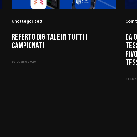
Uncategorized
Comi
REFERTO DIGITALE IN TUTTI I
DA O
CAMPIONATI
TES
RIV
TES
16 Luglio 2026
01 Lug